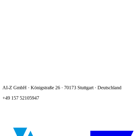
Ich willige in die Verarbeitung meiner Daten zur Bearbeitung
meiner Anfrage ein. Details:
Datenschutzerklärung
.
*
AI-Z GmbH · Königstraße 26 · 70173 Stuttgart · Deutschland
+49 157 52105947